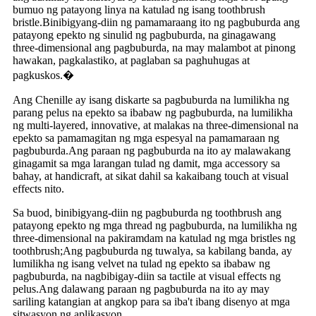
bumuo ng patayong linya na katulad ng isang toothbrush
bristle.Binibigyang-diin ng pamamaraang ito ng pagbuburda ang
patayong epekto ng sinulid ng pagbuburda, na ginagawang
three-dimensional ang pagbuburda, na may malambot at pinong
hawakan, pagkalastiko, at paglaban sa paghuhugas at
pagkuskos.�
Ang Chenille ay isang diskarte sa pagbuburda na lumilikha ng
parang pelus na epekto sa ibabaw ng pagbuburda, na lumilikha
ng multi-layered, innovative, at malakas na three-dimensional na
epekto sa pamamagitan ng mga espesyal na pamamaraan ng
pagbuburda.Ang paraan ng pagbuburda na ito ay malawakang
ginagamit sa mga larangan tulad ng damit, mga accessory sa
bahay, at handicraft, at sikat dahil sa kakaibang touch at visual
effects nito.
Sa buod, binibigyang-diin ng pagbuburda ng toothbrush ang
patayong epekto ng mga thread ng pagbuburda, na lumilikha ng
three-dimensional na pakiramdam na katulad ng mga bristles ng
toothbrush;Ang pagbuburda ng tuwalya, sa kabilang banda, ay
lumilikha ng isang velvet na tulad ng epekto sa ibabaw ng
pagbuburda, na nagbibigay-diin sa tactile at visual effects ng
pelus.Ang dalawang paraan ng pagbuburda na ito ay may
sariling katangian at angkop para sa iba't ibang disenyo at mga
sitwasyon ng aplikasyon.