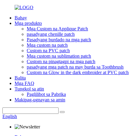
Bahay
Mga produkto
Mga Custom na Applique Patch
pasadyang chenille patch
Pasadyang burdado na mga patch
Mga custom na patch
Custom na PVC patch
Mga custom na sublimation patch
Custom na pinagtagpi na mga patch
pasadyang mga patch na may burda sa Toothbrush
Custom na Glow in the dark embroider at PVC patch
Balita
Mga FAQ
Tungkol sa atin
Paglilibot sa Pabrika
Makipag-ugnayan sa amin
English