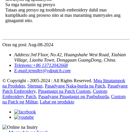
Sa mga tuntunin ng presyo
Tataas ang presyo ng toothbrush embroidery dahil mas
kumplikado ang proseso nito at mas maraming materyales ang
ginagamit nito.
Oras ng post: Aug-08-2024
Address:
3rd Floor, No.42, Huangshahe West Road, Xiabian
Village, Liaobu Town, Dongguan GuangDong, China.
Telepono:
+86 13712042668
E-mail:
jennifer@ydpatch.com
© Copyright - 2005-2024 : All Rights Reserved.
Mga Itinatampok
na Produkto
,
Sitemap
,
Pasadyang Naka-burda na Patch
,
Pasadyang
Patch Embroidery
,
Pinagtagpi na Patch Custom
,
Custom
Embroidery Patch
,
Pasadyang Pinagtagpi ng Pagbuburda
,
Custom
na Patch ng Militar
,
Lahat ng produkto