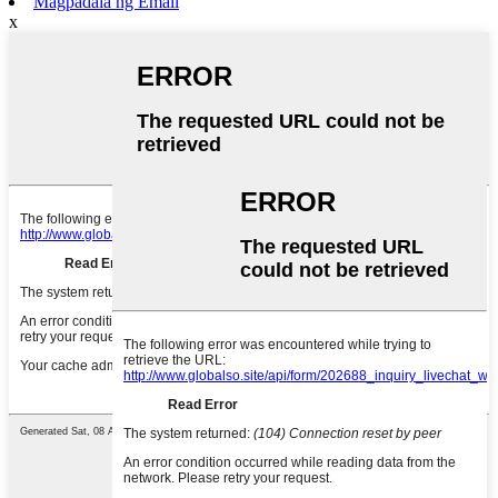
Magpadala ng Email
x