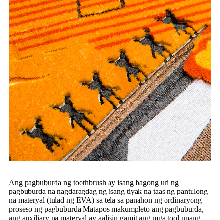
Ang pagbuburda ng toothbrush ay isang bagong uri ng
pagbuburda na nagdaragdag ng isang tiyak na taas ng pantulong
na materyal (tulad ng EVA) sa tela sa panahon ng ordinaryong
proseso ng pagbuburda.Matapos makumpleto ang pagbuburda,
ang auxiliary na materyal ay aalisin gamit ang mga tool upang