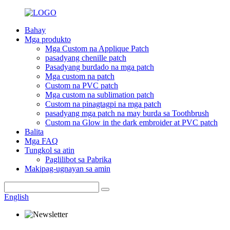
Bahay
Mga produkto
Mga Custom na Applique Patch
pasadyang chenille patch
Pasadyang burdado na mga patch
Mga custom na patch
Custom na PVC patch
Mga custom na sublimation patch
Custom na pinagtagpi na mga patch
pasadyang mga patch na may burda sa Toothbrush
Custom na Glow in the dark embroider at PVC patch
Balita
Mga FAQ
Tungkol sa atin
Paglilibot sa Pabrika
Makipag-ugnayan sa amin
English