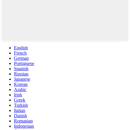
English
French
German
Portuguese
Spanish
Russian
Japanese
Korean
Arabic
Irish
Greek
Turkish
Italian
Danish
Romanian
Indonesian