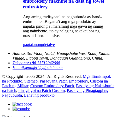
embroidery machine na dala ng towel
embroidery
Ang aming tradisyonal na pagbuburda ay hand-
embroidered.Bagama't ang mga produkto ay
napaka-pinong at maraming mga gawa ng sining
ang naimbento, ito ay palaging nakakaubos ng
oras at labor-intensive.
pagtatanong
detalye
Address:
3rd Floor, No.42, Huangshahe West Road, Xiabian
Village, Liaobu Town, Dongguan GuangDong, China.
Telepono:
+86 13712042668
E-mail:
jennifer@ydpatch.com
© Copyright - 2005-2024 : All Rights Reserved.
Mga Itinatampok
na Produkto
,
Sitemap
,
Pasadyang Patch Embroidery
,
Custom na
Patch ng Militar
,
Custom Embroidery Patch
,
Pasadyang Naka-burda
na Patch
,
Pinagtagpi na Patch Custom
,
Pasadyang Pinagtagpi ng
Pagbuburda
,
Lahat ng produkto