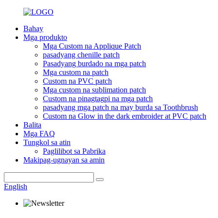
Bahay
Mga produkto
Mga Custom na Applique Patch
pasadyang chenille patch
Pasadyang burdado na mga patch
Mga custom na patch
Custom na PVC patch
Mga custom na sublimation patch
Custom na pinagtagpi na mga patch
pasadyang mga patch na may burda sa Toothbrush
Custom na Glow in the dark embroider at PVC patch
Balita
Mga FAQ
Tungkol sa atin
Paglilibot sa Pabrika
Makipag-ugnayan sa amin
English