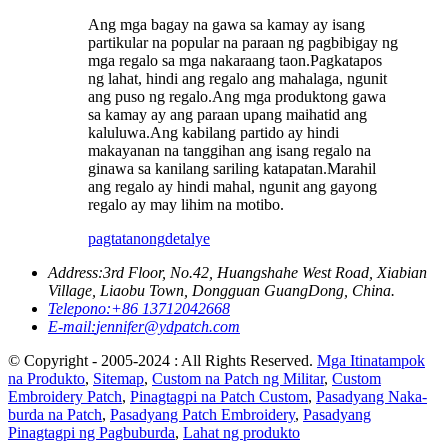
Ang mga bagay na gawa sa kamay ay isang
partikular na popular na paraan ng pagbibigay ng
mga regalo sa mga nakaraang taon.Pagkatapos
ng lahat, hindi ang regalo ang mahalaga, ngunit
ang puso ng regalo.Ang mga produktong gawa
sa kamay ay ang paraan upang maihatid ang
kaluluwa.Ang kabilang partido ay hindi
makayanan na tanggihan ang isang regalo na
ginawa sa kanilang sariling katapatan.Marahil
ang regalo ay hindi mahal, ngunit ang gayong
regalo ay may lihim na motibo.
pagtatanong
detalye
Address:
3rd Floor, No.42, Huangshahe West Road, Xiabian
Village, Liaobu Town, Dongguan GuangDong, China.
Telepono:
+86 13712042668
E-mail:
jennifer@ydpatch.com
© Copyright - 2005-2024 : All Rights Reserved.
Mga Itinatampok
na Produkto
,
Sitemap
,
Custom na Patch ng Militar
,
Custom
Embroidery Patch
,
Pinagtagpi na Patch Custom
,
Pasadyang Naka-
burda na Patch
,
Pasadyang Patch Embroidery
,
Pasadyang
Pinagtagpi ng Pagbuburda
,
Lahat ng produkto