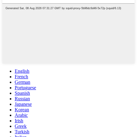
English
French
German
Portuguese
Spanish
Russian
Japanese
Korean
Arabic
Irish
Greek
Turkish