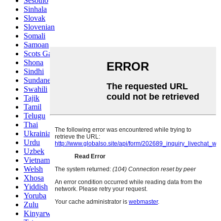
Sesotho
Sinhala
Slovak
Slovenian
Somali
Samoan
Scots Gaelic
Shona
Sindhi
Sundanese
Swahili
Tajik
Tamil
Telugu
Thai
Ukrainian
Urdu
Uzbek
Vietnamese
Welsh
Xhosa
Yiddish
Yoruba
Zulu
Kinyarwanda