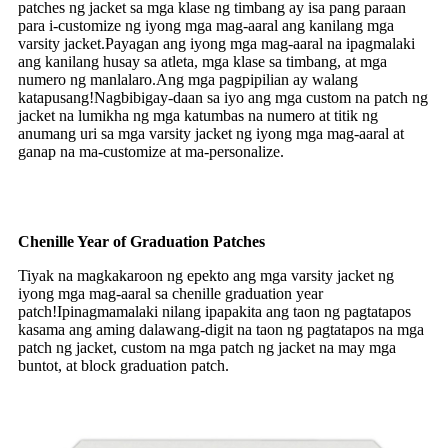
patches ng jacket sa mga klase ng timbang ay isa pang paraan
para i-customize ng iyong mga mag-aaral ang kanilang mga
varsity jacket.Payagan ang iyong mga mag-aaral na ipagmalaki
ang kanilang husay sa atleta, mga klase sa timbang, at mga
numero ng manlalaro.Ang mga pagpipilian ay walang
katapusang!Nagbibigay-daan sa iyo ang mga custom na patch ng
jacket na lumikha ng mga katumbas na numero at titik ng
anumang uri sa mga varsity jacket ng iyong mga mag-aaral at
ganap na ma-customize at ma-personalize.
Chenille Year of Graduation Patches
Tiyak na magkakaroon ng epekto ang mga varsity jacket ng
iyong mga mag-aaral sa chenille graduation year
patch!Ipinagmamalaki nilang ipapakita ang taon ng pagtatapos
kasama ang aming dalawang-digit na taon ng pagtatapos na mga
patch ng jacket, custom na mga patch ng jacket na may mga
buntot, at block graduation patch.