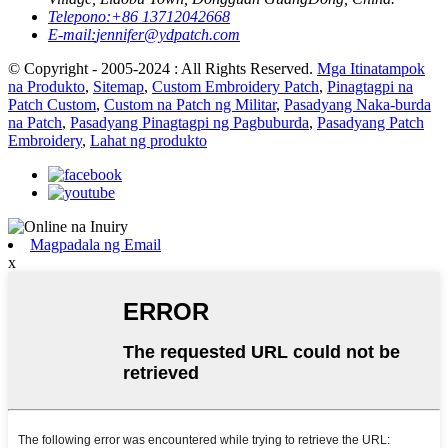
Telepono:
+86 13712042668
E-mail:
jennifer@ydpatch.com
© Copyright - 2005-2024 : All Rights Reserved.
Mga Itinatampok
na Produkto
,
Sitemap
,
Custom Embroidery Patch
,
Pinagtagpi na
Patch Custom
,
Custom na Patch ng Militar
,
Pasadyang Naka-burda
na Patch
,
Pasadyang Pinagtagpi ng Pagbuburda
,
Pasadyang Patch
Embroidery
,
Lahat ng produkto
Magpadala ng Email
x