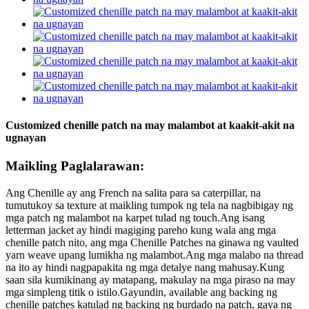
Customized chenille patch na may malambot at kaakit-akit na
ugnayan
Maikling Paglalarawan:
Ang Chenille ay ang French na salita para sa caterpillar, na
tumutukoy sa texture at maikling tumpok ng tela na nagbibigay ng
mga patch ng malambot na karpet tulad ng touch.Ang isang
letterman jacket ay hindi magiging pareho kung wala ang mga
chenille patch nito, ang mga Chenille Patches na ginawa ng vaulted
yarn weave upang lumikha ng malambot.Ang mga malabo na thread
na ito ay hindi nagpapakita ng mga detalye nang mahusay.Kung
saan sila kumikinang ay matapang, makulay na mga piraso na may
mga simpleng titik o istilo.Gayundin, available ang backing ng
chenille patches katulad ng backing ng burdado na patch, gaya ng