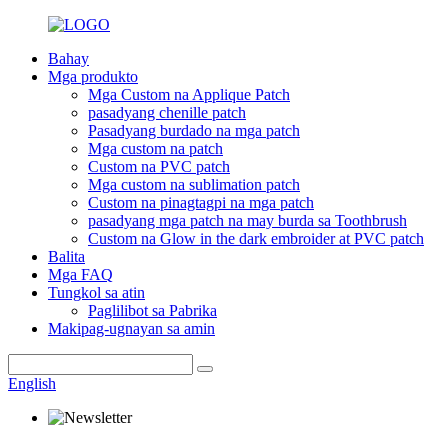
Bahay
Mga produkto
Mga Custom na Applique Patch
pasadyang chenille patch
Pasadyang burdado na mga patch
Mga custom na patch
Custom na PVC patch
Mga custom na sublimation patch
Custom na pinagtagpi na mga patch
pasadyang mga patch na may burda sa Toothbrush
Custom na Glow in the dark embroider at PVC patch
Balita
Mga FAQ
Tungkol sa atin
Paglilibot sa Pabrika
Makipag-ugnayan sa amin
English